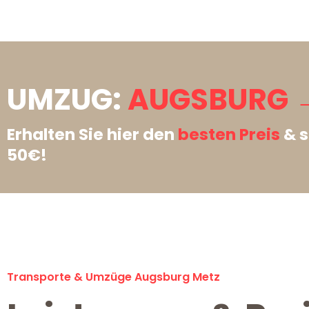
UMZUG:
AUGSBURG →
Erhalten Sie hier den
besten Preis
& s
50€!
Transporte & Umzüge Augsburg Metz