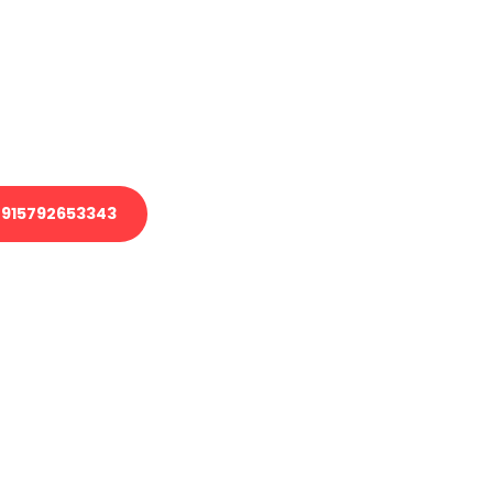
 Transport oder benötigen eine
 Umzug?
ser Team aus Experten freut sich,
elfen!
915792653343
nverbindliche Anfrage senden