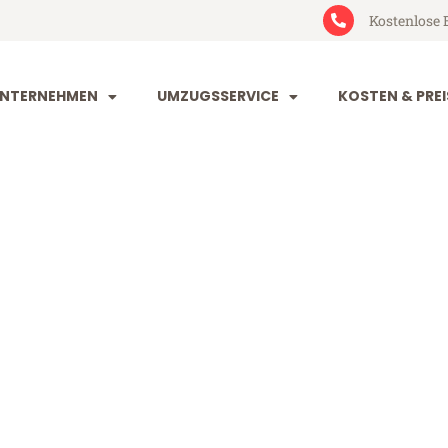
Kostenlose 
NTERNEHMEN
UMZUGSSERVICE
KOSTEN & PREI
rg Metz
tz (ab 199€)