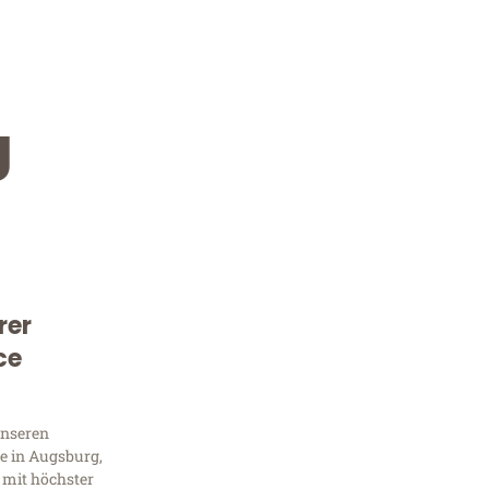
g
rer
Kostenlose Beratung!
ce
Sie 
Frag
unseren
e in Augsburg,
 mit höchster