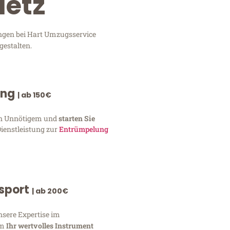
Metz
ungen bei Hart Umzugsservice
gestalten.
ung
| ab 150€
von Unnötigem und
starten Sie
Dienstleistung zur
Entrümpelung
nsport
| ab 200€
nsere Expertise im
um
Ihr wertvolles Instrument