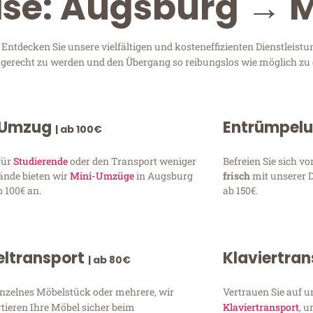
ise: Augsburg → 
tdecken Sie unsere vielfältigen und kosteneffizienten Dienstleist
n gerecht zu werden und den Übergang so reibungslos wie möglich zu 
 Umzug
Entrümpel
| ab 100€
für
Studierende
oder den Transport weniger
Befreien Sie sich 
ände bieten wir
Mini-Umzüge
in Augsburg
frisch
mit unserer 
 100€ an.
ab 150€.
ltransport
Klaviertra
| ab 80€
inzelnes Möbelstück oder mehrere, wir
Vertrauen Sie auf u
tieren Ihre Möbel sicher beim
Klaviertransport
, 