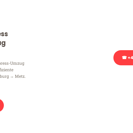
Sie haben Fragen zu Ihrem
Beratung bezüglich Ihres
Rufen Sie uns gerne an, un
ess
Ihnen kostenlos weiterzuh
ug
☎ +4
xpress-Umzug
fiziente
Stattdessen eine u
burg → Metz.