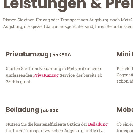
Leistungen & Pre
Planen Sie einen Umzug oder Transport von Augsburg nach Metz? En
Augsburg, die speziell darauf ausgerichtet sind, Ihren Bedürfnisse
Privatumzug
Mini
| ab 250€
Starten Sie Ihren Neuanfang in Metz mit unserem
Perfekt 
Gegenst
umfassenden
Privatumzug
Service
, der bereits ab
schon ab
250€ beginnt.
Beiladung
Möbe
| ab 50€
Nutzen Sie die
kosteneffiziente Option
der
Beiladung
Ob ein e
für Ihren Transport zwischen Augsburg und Metz
transpor