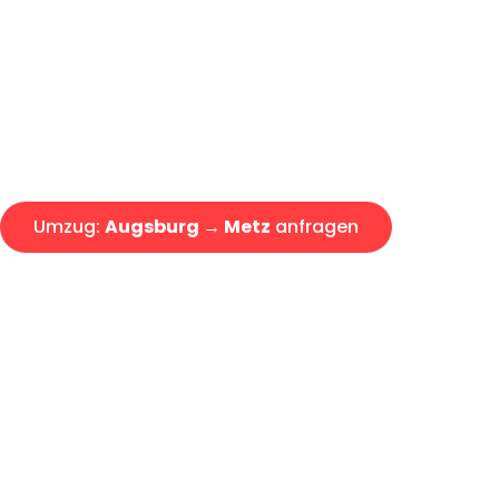
Express-Abwicklung in unter 2
Über 15 Jahre Erfahrung mit 
Angebot erhalten in unter 30 
Umzug:
Augsburg → Metz
anfragen
Alle Umzugsanfragen sind zu 100% kostenlos & unverbind