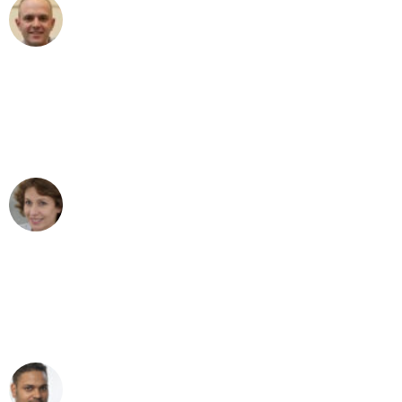
Frederik F.
Umzug in Augsburg
"Besser hätte ich mir den Umzug von
Augsburg nach Wien nicht vorstellen
können - DANKE!"
Maria W
Umzug von Augsburg nach Wien
"Mein Klavier kam in unter 24 Stunden
ohne einen Kratzer an - ein
erstklassiger Service!"
Ümit Y.
Klaviertransport in Augsburg