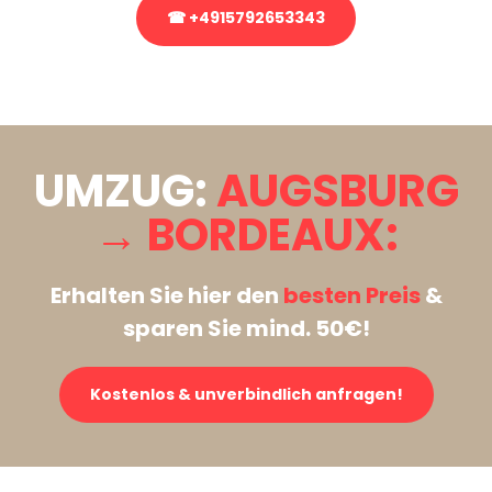
☎ +4915792653343
Stattdessen eine unverbindliche Anfrage senden
UMZUG:
AUGSBURG
→ BORDEAUX:
Erhalten Sie hier den
besten Preis
&
sparen Sie mind. 50€!
Kostenlos & unverbindlich anfragen!