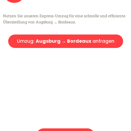
Nutzen Sie unseren Express-Umzug für eine schnelle und effiziente
Übersiedlung von Augsburg → Bordeaux.
Umzug:
Augsburg → Bordeaux
anfragen
Kostenlose Beratung!
Sie haben Fragen?
Sie haben Fragen zu Ihrem Transport oder benötigen eine Beratung
bezüglich Ihres Umzug?
Rufen Sie uns gerne an, unser Team aus Experten freut sich, Ihnen
kostenlos weiterzuhelfen!