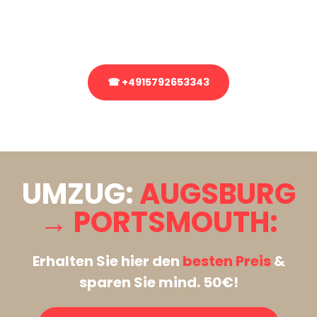
Rufen Sie uns gerne an, unser Team aus Experten freut sich, Ihnen
kostenlos weiterzuhelfen!
☎ +4915792653343
Stattdessen eine unverbindliche Anfrage senden
UMZUG:
AUGSBURG
→ PORTSMOUTH:
Erhalten Sie hier den
besten Preis
&
sparen Sie mind. 50€!