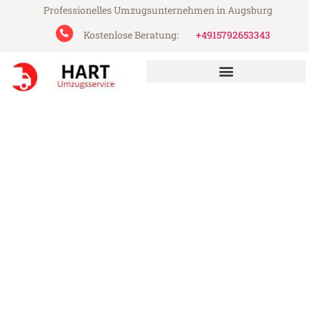
Professionelles Umzugsunternehmen in Augsburg
Kostenlose Beratung:
+4915792653343
Hart Umzugsservice aus Augsburg
Umzug Augsburg
Portsmouth
Günstiger Umzug Augsburg Portsmouth
(ab 199€)
Express-Abwicklung in unter 24 Stunden!
Über 15 Jahre Erfahrung mit Umzügen!