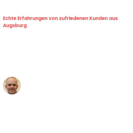
Echte Erfahrungen von zufriedenen Kunden aus
Augsburg
"Erste Klasse! Ein großes Dankeschön
an das gesamte Team von Hart
Umzugsservice für ihren
außergewöhnlichen Service!"
Frederik F.
Umzug in Augsburg
"Besser hätte ich mir den Umzug von
Augsburg nach Wien nicht vorstellen
können - DANKE!"