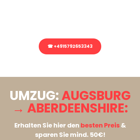
Sie haben Fragen zu Ihrem Transport oder benötigen eine Beratung
bezüglich Ihres Umzug?
Rufen Sie uns gerne an, unser Team aus Experten freut sich, Ihnen
kostenlos weiterzuhelfen!
☎ +4915792653343
Stattdessen eine unverbindliche Anfrage senden
UMZUG:
AUGSBURG
→ ABERDEENSHIRE:
Erhalten Sie hier den
besten Preis
&
sparen Sie mind. 50€!