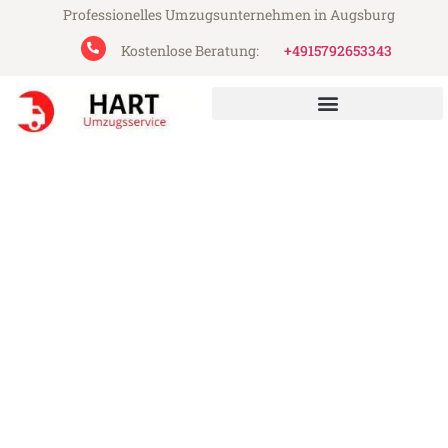
Professionelles Umzugsunternehmen in Augsburg
Kostenlose Beratung:
+4915792653343
Hart Umzugsservice aus Augsburg
Umzug Augsburg
Aberdeenshire
Günstiger Umzug Augsburg Aberdeenshire
(ab 199€)
Express-Abwicklung in unter 24 Stunden!
Über 15 Jahre Erfahrung mit Umzügen!