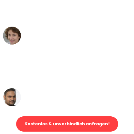
Augsburg nach Wien nicht vorstellen
können - DANKE!"
Maria W
Umzug von Augsburg nach Wien
"Mein Klavier kam in unter 24 Stunden
ohne einen Kratzer an - ein
erstklassiger Service!"
Ümit Y.
Klaviertransport in Augsburg
Kostenlos & unverbindlich anfragen!