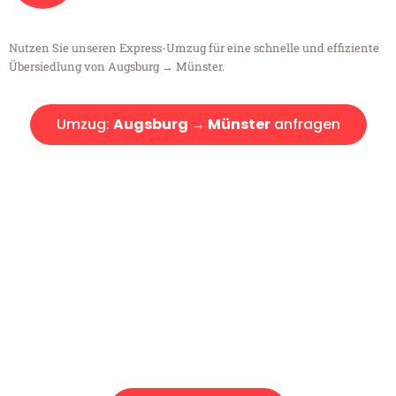
Nutzen Sie unseren Express-Umzug für eine schnelle und effiziente
Übersiedlung von Augsburg → Münster.
Umzug:
Augsburg → Münster
anfragen
Kostenlose Beratung!
Sie haben Fragen?
Sie haben Fragen zu Ihrem Transport oder benötigen eine Beratung
bezüglich Ihres Umzug?
Rufen Sie uns gerne an, unser Team aus Experten freut sich, Ihnen
kostenlos weiterzuhelfen!