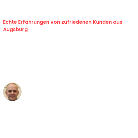
Echte Erfahrungen von zufriedenen Kunden aus
Augsburg
"Erste Klasse! Ein großes Dankeschön
an das gesamte Team von Hart
Umzugsservice für ihren
außergewöhnlichen Service!"
Frederik F.
Umzug in Augsburg
"Besser hätte ich mir den Umzug von
Augsburg nach Wien nicht vorstellen
können - DANKE!"