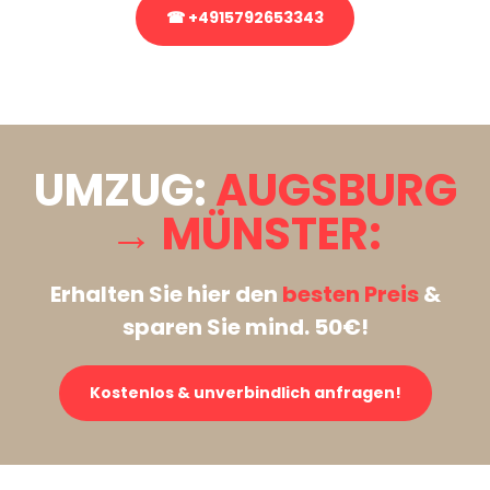
☎ +4915792653343
Stattdessen eine unverbindliche Anfrage senden
UMZUG:
AUGSBURG
→ MÜNSTER:
Erhalten Sie hier den
besten Preis
&
sparen Sie mind. 50€!
Kostenlos & unverbindlich anfragen!