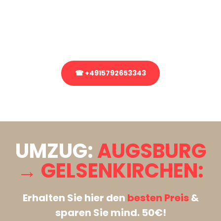
Sie haben Fragen zu Ihrem Transport oder benötigen eine Beratung
bezüglich Ihres Umzug?
Rufen Sie uns gerne an, unser Team aus Experten freut sich, Ihnen
kostenlos weiterzuhelfen!
☎ +4915792653343
Stattdessen eine unverbindliche Anfrage senden
UMZUG:
AUGSBURG
→ GELSENKIRCHEN:
Erhalten Sie hier den
besten Preis
&
sparen Sie mind. 50€!