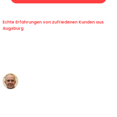
Echte Erfahrungen von zufriedenen Kunden aus
Augsburg
"Erste Klasse! Ein großes Dankeschön
an das gesamte Team von Hart
Umzugsservice für ihren
außergewöhnlichen Service!"
Frederik F.
Umzug in Augsburg
"Besser hätte ich mir den Umzug von
Augsburg nach Wien nicht vorstellen