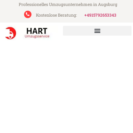
Professionelles Umzugsunternehmen in Augsburg
Kostenlose Beratung:
+4915792653343
Hart Umzugsservice aus Augsburg
Umzug Augsburg
Gelsenkirchen
Günstiger Umzug Augsburg Gelsenkirchen
(ab 199€)
Express-Abwicklung in unter 24 Stunden!
Über 15 Jahre Erfahrung mit Umzügen!