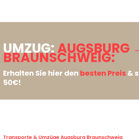
UMZUG:
AUGSBURG 
BRAUNSCHWEIG:
Erhalten Sie hier den
besten Preis
& s
50€!
Transporte & Umzüge Augsburg Braunschweig