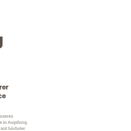
g
rer
Kostenlose Beratung!
ce
Sie 
unseren
Frag
e in Augsburg,
 mit höchster