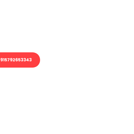
 Transport oder benötigen eine
 Umzug?
ser Team aus Experten freut sich,
elfen!
915792653343
nverbindliche Anfrage senden