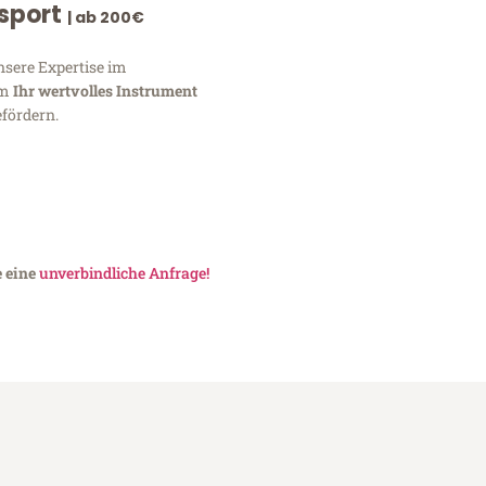
nsport
| ab 200€
nsere Expertise im
um
Ihr wertvolles Instrument
fördern.
e eine
unverbindliche Anfrage!