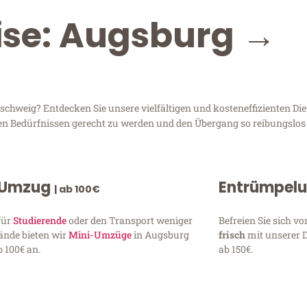
ise: Augsburg →
weig? Entdecken Sie unsere vielfältigen und kosteneffizienten Die
ren Bedürfnissen gerecht zu werden und den Übergang so reibungslos 
 Umzug
Entrümpel
| ab 100€
für
Studierende
oder den Transport weniger
Befreien Sie sich 
ände bieten wir
Mini-Umzüge
in Augsburg
frisch
mit unserer 
 100€ an.
ab 150€.