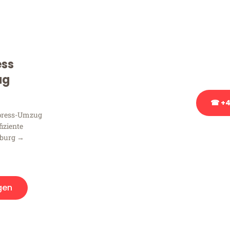
Sie haben Fragen zu Ihrem
Beratung bezüglich Ihres
Rufen Sie uns gerne an, un
ess
Ihnen kostenlos weiterzuh
ug
☎ +4
xpress-Umzug
fiziente
Stattdessen eine u
sburg →
gen