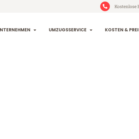
Kostenlose 
NTERNEHMEN
UMZUGSSERVICE
KOSTEN & PREI
rg Braunschw
aunschweig (ab 199€)