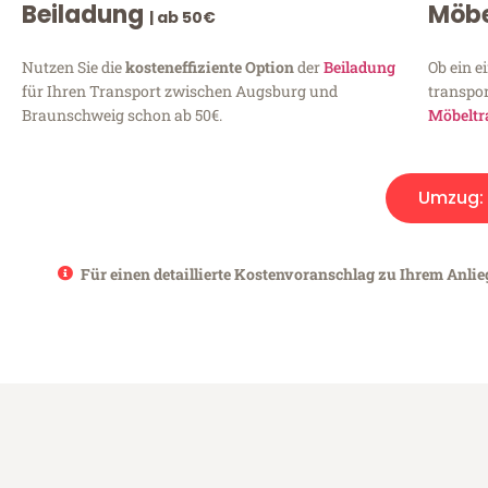
Beiladung
Möbe
| ab 50€
Nutzen Sie die
kosteneffiziente Option
der
Beiladung
Ob ein e
für Ihren Transport zwischen Augsburg und
transpor
Braunschweig schon ab 50€.
Möbeltr
Umzug:
Für einen detaillierte Kostenvoranschlag zu Ihrem Anli