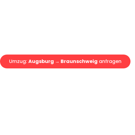
Express-Abwicklung in unter 2
Über 15 Jahre Erfahrung mit 
Angebot erhalten in unter 30 
Umzug:
Augsburg → Braunschweig
anfragen
Alle Umzugsanfragen sind zu 100% kostenlos & unverbind