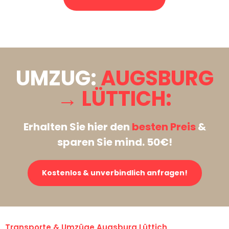
Stattdessen eine unverbindliche Anfrage senden
UMZUG:
AUGSBURG
→ LÜTTICH:
Erhalten Sie hier den
besten Preis
&
sparen Sie mind. 50€!
Kostenlos & unverbindlich anfragen!
Transporte & Umzüge Augsburg Lüttich