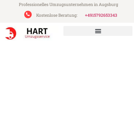
Professionelles Umzugsunternehmen in Augsburg
Kostenlose Beratung:
+4915792653343
Hart Umzugsservice aus Augsburg
Umzug Augsburg Lüttich
Günstiger Umzug Augsburg Lüttich (ab
199€)
Express-Abwicklung in unter 24 Stunden!
Über 15 Jahre Erfahrung mit Umzügen!
Angebot erhalten in unter 30 Minuten!