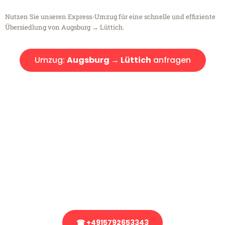
Nutzen Sie unseren Express-Umzug für eine schnelle und effiziente
Übersiedlung von Augsburg → Lüttich.
Umzug:
Augsburg → Lüttich
anfragen
Kostenlose Beratung!
Sie haben Fragen?
Sie haben Fragen zu Ihrem Transport oder benötigen eine Beratung
bezüglich Ihres Umzug?
Rufen Sie uns gerne an, unser Team aus Experten freut sich, Ihnen
kostenlos weiterzuhelfen!
☎ +4915792653343