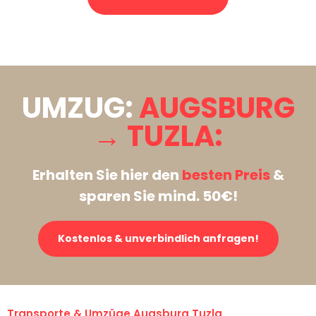
Stattdessen eine unverbindliche Anfrage senden
UMZUG:
AUGSBURG
→ TUZLA:
Erhalten Sie hier den
besten Preis
&
sparen Sie mind. 50€!
Kostenlos & unverbindlich anfragen!
Transporte & Umzüge Augsburg Tuzla