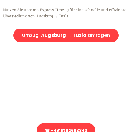
Nutzen Sie unseren Express-Umzug für eine schnelle und effiziente
Übersiedlung von Augsburg → Tuzla.
Umzug:
Augsburg → Tuzla
anfragen
Kostenlose Beratung!
Sie haben Fragen?
Sie haben Fragen zu Ihrem Transport oder benötigen eine Beratung
bezüglich Ihres Umzug?
Rufen Sie uns gerne an, unser Team aus Experten freut sich, Ihnen
kostenlos weiterzuhelfen!
☎ +4915792653343