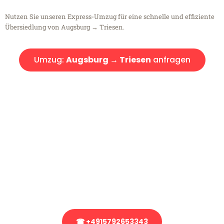
Nutzen Sie unseren Express-Umzug für eine schnelle und effiziente
Übersiedlung von Augsburg → Triesen.
Umzug:
Augsburg → Triesen
anfragen
Kostenlose Beratung!
Sie haben Fragen?
Sie haben Fragen zu Ihrem Transport oder benötigen eine Beratung
bezüglich Ihres Umzug?
Rufen Sie uns gerne an, unser Team aus Experten freut sich, Ihnen
kostenlos weiterzuhelfen!
☎ +4915792653343