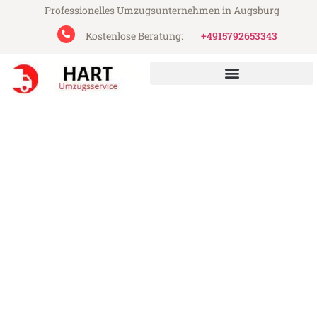
Professionelles Umzugsunternehmen in Augsburg
Kostenlose Beratung:
+4915792653343
Hart Umzugsservice aus Augsburg
Umzug Augsburg Triesen
Günstiger Umzug Augsburg Triesen (ab
199€)
Express-Abwicklung in unter 24 Stunden!
Über 15 Jahre Erfahrung mit Umzügen!
Angebot erhalten in unter 30 Minuten!