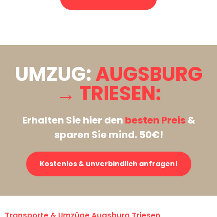
Stattdessen eine unverbindliche Anfrage senden
UMZUG:
AUGSBURG
→ TRIESEN:
Erhalten Sie hier den
besten Preis
&
sparen Sie mind. 50€!
Kostenlos & unverbindlich anfragen!
Transporte & Umzüge Augsburg Triesen