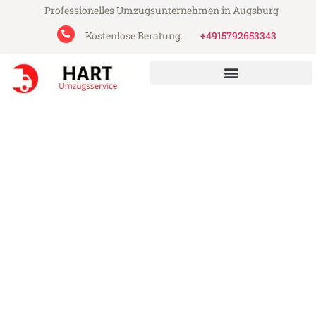
Professionelles Umzugsunternehmen in Augsburg
Kostenlose Beratung:
+4915792653343
Hart Umzugsservice aus Augsburg
Umzug Augsburg St Helier
Günstiger Umzug Augsburg St Helier (ab
199€)
Express-Abwicklung in unter 24 Stunden!
Über 15 Jahre Erfahrung mit Umzügen!
Angebot erhalten in unter 30 Minuten!