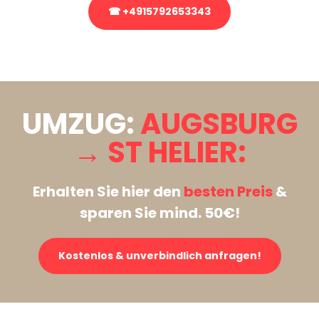
☎ +4915792653343
Stattdessen eine unverbindliche Anfrage senden
UMZUG:
AUGSBURG
→ ST HELIER:
Erhalten Sie hier den
besten Preis
&
sparen Sie mind. 50€!
Kostenlos & unverbindlich anfragen!