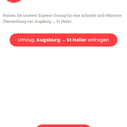
Nutzen Sie unseren Express-Umzug für eine schnelle und effiziente
Übersiedlung von Augsburg → St Helier.
Umzug:
Augsburg → St Helier
anfragen
Kostenlose Beratung!
Sie haben Fragen?
Sie haben Fragen zu Ihrem Transport oder benötigen eine Beratung
bezüglich Ihres Umzug?
Rufen Sie uns gerne an, unser Team aus Experten freut sich, Ihnen
kostenlos weiterzuhelfen!