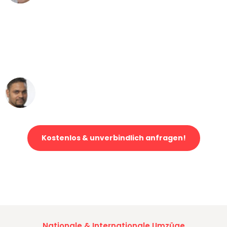
"Mein Klavier kam in unter 24 Stunden
ohne einen Kratzer an - ein
erstklassiger Service!"
Ümit Y.
Klaviertransport in Augsburg
Kostenlos & unverbindlich anfragen!
Jetzt anfragen und der nächste glückliche Kunde werden. Alle
Umzugsanfragen sind zu
100% kostenlos & unverbindlich!
Nationale & Internationale Umzüge