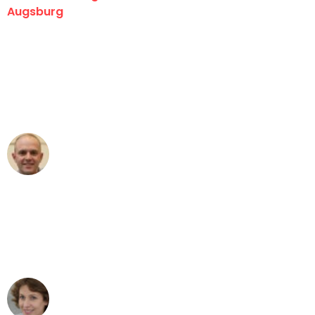
Augsburg
"Erste Klasse! Ein großes Dankeschön
an das gesamte Team von Hart
Umzugsservice für ihren
außergewöhnlichen Service!"
Frederik F.
Umzug in Augsburg
"Besser hätte ich mir den Umzug von
Augsburg nach Wien nicht vorstellen
können - DANKE!"
Maria W
Umzug von Augsburg nach Wien