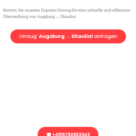
Nutzen Sie unseren Express-Umzug für eine schnelle und effiziente
Übersiedlung von Augsburg → Shauliai.
Umzug:
Augsburg → Shauliai
anfragen
Kostenlose Beratung!
Sie haben Fragen?
Sie haben Fragen zu Ihrem Transport oder benötigen eine Beratung
bezüglich Ihres Umzug?
Rufen Sie uns gerne an, unser Team aus Experten freut sich, Ihnen
kostenlos weiterzuhelfen!
☎ +4915792653343