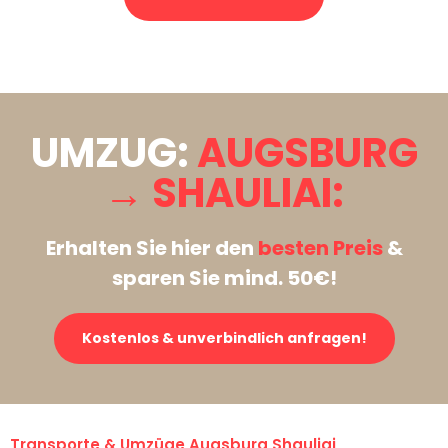
Stattdessen eine unverbindliche Anfrage senden
UMZUG:
AUGSBURG
→ SHAULIAI:
Erhalten Sie hier den
besten Preis
&
sparen Sie mind. 50€!
Kostenlos & unverbindlich anfragen!
Transporte & Umzüge Augsburg Shauliai