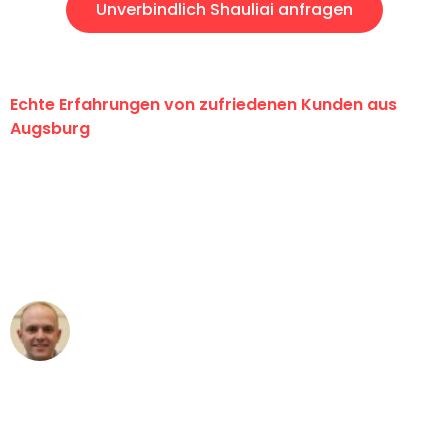
Unverbindlich Shauliai anfragen
Echte Erfahrungen von zufriedenen Kunden aus
Augsburg
"Erste Klasse! Ein großes Dankeschön
an das gesamte Team von Hart
Umzugsservice für ihren
außergewöhnlichen Service!"
Frederik F.
Umzug in Augsburg
"Besser hätte ich mir den Umzug von
Augsburg nach Wien nicht vorstellen