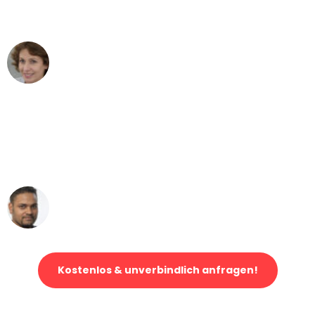
können - DANKE!"
Maria W
Umzug von Augsburg nach Wien
"Mein Klavier kam in unter 24 Stunden
ohne einen Kratzer an - ein
erstklassiger Service!"
Ümit Y.
Klaviertransport in Augsburg
Kostenlos & unverbindlich anfragen!
Jetzt anfragen und der nächste glückliche Kunde werden. Alle