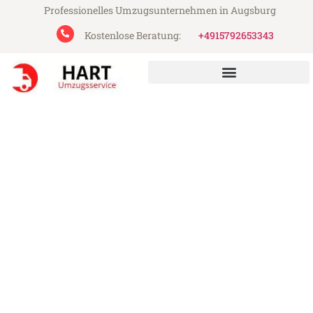
Professionelles Umzugsunternehmen in Augsburg
Kostenlose Beratung:
+4915792653343
Hart Umzugsservice aus Augsburg
Umzug Augsburg Shauliai
Günstiger Umzug Augsburg Shauliai (ab
199€)
Express-Abwicklung in unter 24 Stunden!
Über 15 Jahre Erfahrung mit Umzügen!
Angebot erhalten in unter 30 Minuten!