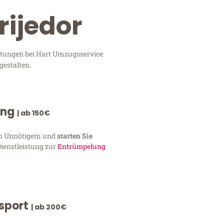
rijedor
istungen bei Hart Umzugsservice
gestalten.
ung
| ab 150€
von Unnötigem und
starten Sie
Dienstleistung zur
Entrümpelung
nsport
| ab 200€