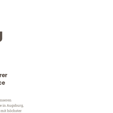
g
rer
Kostenlose Beratung!
ce
Sie 
unseren
Frag
e in Augsburg,
 mit höchster