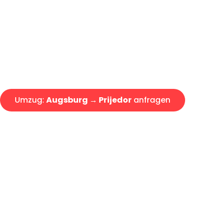
Express-Abwicklung in unter 2
Über 15 Jahre Erfahrung mit 
Angebot erhalten in unter 30 
Umzug:
Augsburg → Prijedor
anfragen
Alle Umzugsanfragen sind zu 100% kostenlos & unverbind