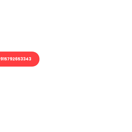
 Transport oder benötigen eine
 Umzug?
ser Team aus Experten freut sich,
elfen!
915792653343
nverbindliche Anfrage senden