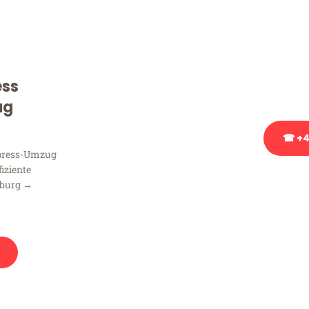
Sie haben Fragen zu Ihrem
Beratung bezüglich Ihres
Rufen Sie uns gerne an, un
ess
Ihnen kostenlos weiterzuh
ug
☎ +4
xpress-Umzug
fiziente
Stattdessen eine u
sburg →