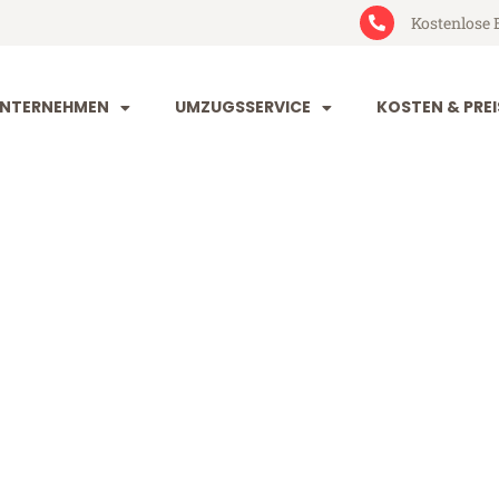
Kostenlose 
NTERNEHMEN
UMZUGSSERVICE
KOSTEN & PREI
rg Prijedor
jedor (ab 199€)