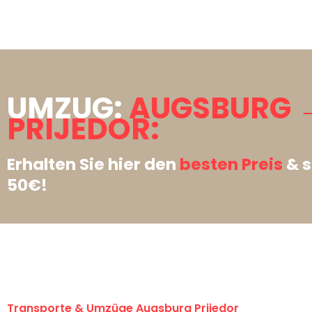
UMZUG:
AUGSBURG 
PRIJEDOR:
Erhalten Sie hier den
besten Preis
& s
50€!
Transporte & Umzüge Augsburg Prijedor