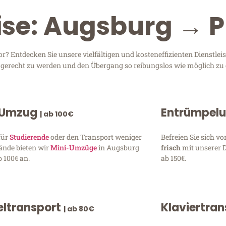
ise: Augsburg → P
? Entdecken Sie unsere vielfältigen und kosteneffizienten Dienstle
n gerecht zu werden und den Übergang so reibungslos wie möglich zu 
 Umzug
Entrümpel
| ab 100€
für
Studierende
oder den Transport weniger
Befreien Sie sich 
ände bieten wir
Mini-Umzüge
in Augsburg
frisch
mit unserer 
 100€ an.
ab 150€.
ltransport
Klaviertra
| ab 80€