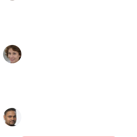
"Besser hätte ich mir den Umzug von
Augsburg nach Wien nicht vorstellen
können - DANKE!"
Maria W
Umzug von Augsburg nach Wien
"Mein Klavier kam in unter 24 Stunden
ohne einen Kratzer an - ein
erstklassiger Service!"
Ümit Y.
Klaviertransport in Augsburg