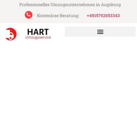
Professionelles Umzugsunternehmen in Augsburg
Kostenlose Beratung:
+4915792653343
Hart Umzugsservice aus Augsburg
Umzug Augsburg Podgorica
Günstiger Umzug Augsburg Podgorica (ab
199€)
Express-Abwicklung in unter 24 Stunden!
Über 15 Jahre Erfahrung mit Umzügen!
Angebot erhalten in unter 30 Minuten!