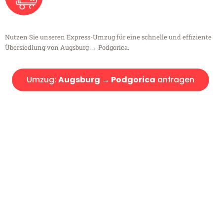
Nutzen Sie unseren Express-Umzug für eine schnelle und effiziente
Übersiedlung von Augsburg → Podgorica.
Umzug:
Augsburg → Podgorica
anfragen
Kostenlose Beratung!
Sie haben Fragen?
Sie haben Fragen zu Ihrem Transport oder benötigen eine Beratung
bezüglich Ihres Umzug?
Rufen Sie uns gerne an, unser Team aus Experten freut sich, Ihnen
kostenlos weiterzuhelfen!