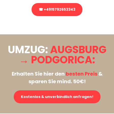
☎ +4915792653343
Stattdessen eine unverbindliche Anfrage senden
UMZUG:
AUGSBURG
→ PODGORICA:
Erhalten Sie hier den
besten Preis
&
sparen Sie mind. 50€!
Kostenlos & unverbindlich anfragen!