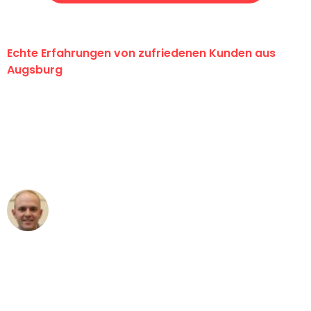
Echte Erfahrungen von zufriedenen Kunden aus
Augsburg
"Erste Klasse! Ein großes Dankeschön
an das gesamte Team von Hart
Umzugsservice für ihren
außergewöhnlichen Service!"
Frederik F.
Umzug in Augsburg
"Besser hätte ich mir den Umzug von
Augsburg nach Wien nicht vorstellen
können - DANKE!"