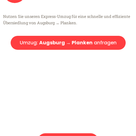
Nutzen Sie unseren Express-Umzug für eine schnelle und effiziente
Übersiedlung von Augsburg → Planken.
Umzug:
Augsburg → Planken
anfragen
Kostenlose Beratung!
Sie haben Fragen?
Sie haben Fragen zu Ihrem Transport oder benötigen eine Beratung
bezüglich Ihres Umzug?
Rufen Sie uns gerne an, unser Team aus Experten freut sich, Ihnen
kostenlos weiterzuhelfen!