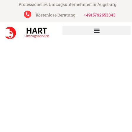
Professionelles Umzugsunternehmen in Augsburg
Kostenlose Beratung:
+4915792653343
Hart Umzugsservice aus Augsburg
Umzug Augsburg Paphos
Günstiger Umzug Augsburg Paphos (ab
199€)
Express-Abwicklung in unter 24 Stunden!
Über 15 Jahre Erfahrung mit Umzügen!
Angebot erhalten in unter 30 Minuten!