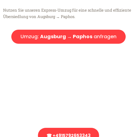
Nutzen Sie unseren Express-Umzug für eine schnelle und effiziente
Übersiedlung von Augsburg → Paphos.
Umzug:
Augsburg → Paphos
anfragen
Kostenlose Beratung!
Sie haben Fragen?
Sie haben Fragen zu Ihrem Transport oder benötigen eine Beratung
bezüglich Ihres Umzug?
Rufen Sie uns gerne an, unser Team aus Experten freut sich, Ihnen
kostenlos weiterzuhelfen!
☎ +4915792653343