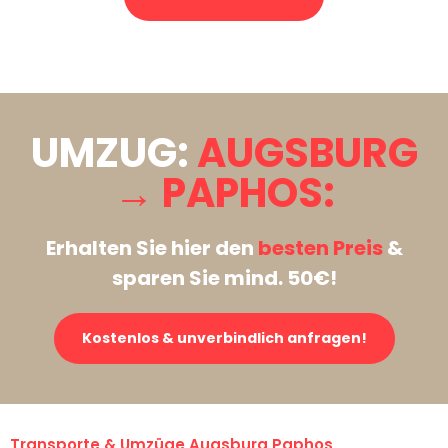
Stattdessen eine unverbindliche Anfrage senden
UMZUG:
AUGSBURG
→ PAPHOS:
Erhalten Sie hier den
besten Preis
&
sparen Sie mind. 50€!
Kostenlos & unverbindlich anfragen!
Transporte & Umzüge Augsburg Paphos