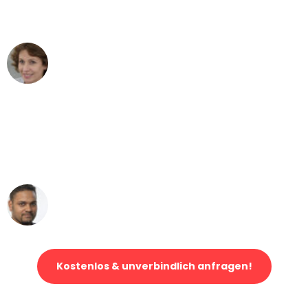
können - DANKE!"
Maria W
Umzug von Augsburg nach Wien
"Mein Klavier kam in unter 24 Stunden
ohne einen Kratzer an - ein
erstklassiger Service!"
Ümit Y.
Klaviertransport in Augsburg
Kostenlos & unverbindlich anfragen!
Jetzt anfragen und der nächste glückliche Kunde werden. Alle