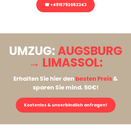
☎ +4915792653343
Stattdessen eine unverbindliche Anfrage senden
UMZUG:
AUGSBURG
→ LIMASSOL:
Erhalten Sie hier den
besten Preis
&
sparen Sie mind. 50€!
Kostenlos & unverbindlich anfragen!