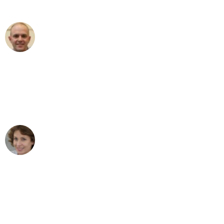
außergewöhnlichen Service!"
Frederik F.
Umzug in Augsburg
"Besser hätte ich mir den Umzug von
Augsburg nach Wien nicht vorstellen
können - DANKE!"
Maria W
Umzug von Augsburg nach Wien
"Mein Klavier kam in unter 24 Stunden
ohne einen Kratzer an - ein
erstklassiger Service!"