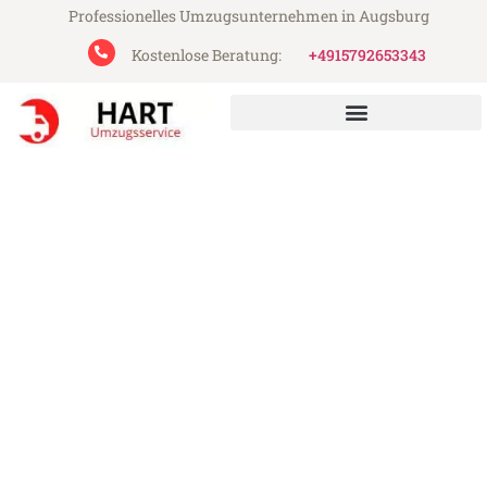
Professionelles Umzugsunternehmen in Augsburg
Kostenlose Beratung:
+4915792653343
Hart Umzugsservice aus Augsburg
Umzug Augsburg Limassol
Günstiger Umzug Augsburg Limassol (ab
199€)
Express-Abwicklung in unter 24 Stunden!
Über 15 Jahre Erfahrung mit Umzügen!
Angebot erhalten in unter 30 Minuten!