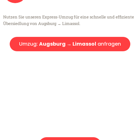
Nutzen Sie unseren Express-Umzug für eine schnelle und effiziente
Übersiedlung von Augsburg → Limassol.
Umzug:
Augsburg → Limassol
anfragen
Kostenlose Beratung!
Sie haben Fragen?
Sie haben Fragen zu Ihrem Transport oder benötigen eine Beratung
bezüglich Ihres Umzug?
Rufen Sie uns gerne an, unser Team aus Experten freut sich, Ihnen
kostenlos weiterzuhelfen!